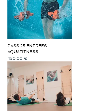
PASS 25 ENTREES
AQUAFITNESS
Prix
450,00 €