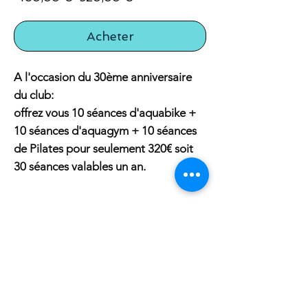
original
promotionnel
Acheter
A l'occasion du 30ème anniversaire
du club:
offrez vous 10 séances d'aquabike +
10 séances d'aquagym + 10 séances
de Pilates pour seulement 320€ soit
30 séances valables un an.
Conditions de vente
Offre valable jusqu'au 15 juillet 2026 pour
toutes personnes non déjà inscrites au
club.
Offre exclusive internet et non
renouvellable.