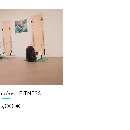
ntrées - FITNESS
ix
5,00 €