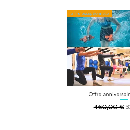
offre exceptionnelle
Offre anniversai
Prix original
P
460,00 €
3