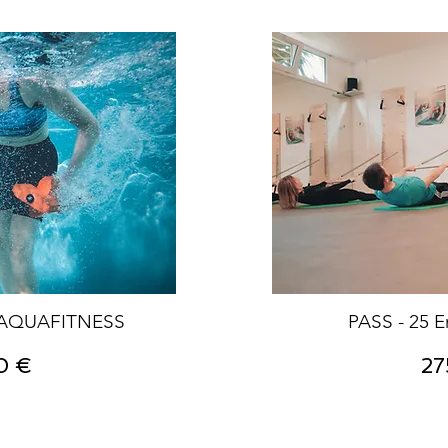
 AQUAFITNESS
PASS - 25 E
Pr
0 €
27