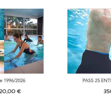
re 1996/2026
PASS 25 EN
rix promotionnel
Pri
20,00 €
35